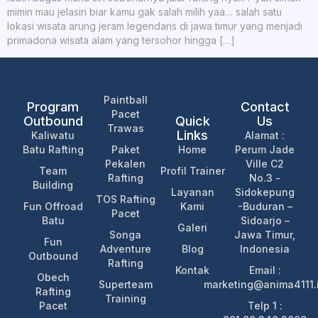
mimin mau jelasin biar kamu gak salah milih yaa… salah satu
lokasi wisata arung jeram legendaris di jawa timur yang menjadi
primadona wisata alam yang tersohor hingga […]
Paintball
Program
Contact
Pacet
Outbound
Quick
Us
Trawas
Links
Kaliwatu
Alamat :
Batu Rafting
Paket
Home
Perum Jade
Pekalen
Ville C2
Team
Profil Trainer
Rafting
No.3 -
Building
Layanan
Sidokepung
TOS Rafting
Fun Offroad
Kami
-Buduran –
Pacet
Batu
Sidoarjo –
Galeri
Songa
Jawa Timur,
Fun
Adventure
Blog
Indonesia
Outbound
Rafting
Kontak
Email :
Obech
Superteam
marketing@anima4111.
Rafting
Training
Pacet
Telp 1 :